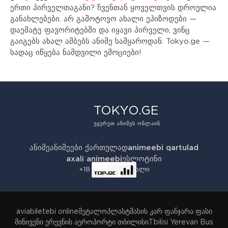
ერთი პირველთაგანი? ჩვენთან ყოველთვის დროულია
განახლებები. არ გამოტოვო ახალი ეპიზოდები —
დაემატე ფავორიტებში და იყავი პირველი, ვინც
გაიგებს ახალ ამბებს ანიმე სამყაროდან. Tokyo.ge —
სადაც იწყება ნამდვილი ემოციები!
TOKYO.GE
ᲣᲧᲣᲠᲔᲗ ᲐᲜᲘᲛᲔᲡ ᲝᲜᲚᲐᲘᲜ
ანიმე
ანიმეები ქართულად
animeebi qartulad
axali animeebi
ესლოტინი
+18 - ანიმე პორტალი
aviabiletebi online
მეტალოპლასტმასის კარ ფანჯარა ფასი
მინივენი ერევნის აეროპორტი თბილისი
Tbilisi Yerevan Bus