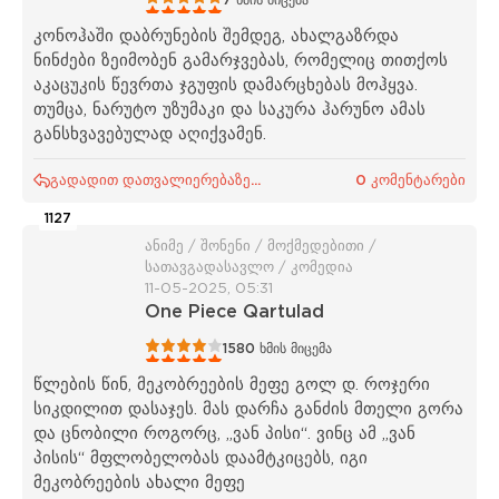
1
2
3
4
5
7
ხმის მიცემა
კონოჰაში დაბრუნების შემდეგ, ახალგაზრდა
ნინძები ზეიმობენ გამარჯვებას, რომელიც თითქოს
აკაცუკის წევრთა ჯგუფის დამარცხებას მოჰყვა.
თუმცა, ნარუტო უზუმაკი და საკურა ჰარუნო ამას
განსხვავებულად აღიქვამენ.
გადადით დათვალიერებაზე...
0 კომენტარები
1127
ანიმე / შონენი / მოქმედებითი /
სათავგადასავლო / კომედია
11-05-2025, 05:31
One Piece Qartulad
1
2
3
4
5
1580
ხმის მიცემა
წლების წინ, მეკობრეების მეფე გოლ დ. როჯერი
სიკდილით დასაჯეს. მას დარჩა განძის მთელი გორა
და ცნობილი როგორც, „ვან პისი“. ვინც ამ „ვან
პისის“ მფლობელობას დაამტკიცებს, იგი
მეკობრეების ახალი მეფე