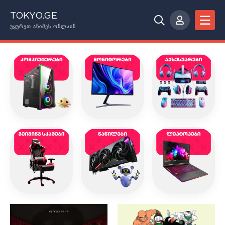
TOKYO.GE
ᲣᲧᲣᲠᲔᲗ ᲐᲜᲘᲛᲔᲡ ᲝᲜᲚᲐᲘᲜ